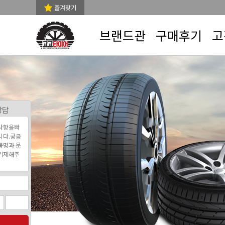
즐겨찾기
브랜드관
구매후기
고
상담